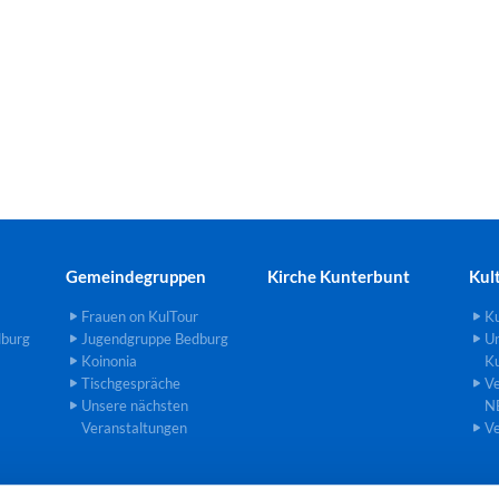
Gemeindegruppen
Kirche Kunterbunt
Kul
Frauen on KulTour
Ku
dburg
Jugendgruppe Bedburg
U
Koinonia
Ku
Tischgespräche
Ve
Unsere nächsten
N
Veranstaltungen
Ve