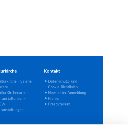
turkirche
Kontakt
lturkirche - Galerie
Datenschutz- und
nsere
Cookie-Richtlinien
lturKirchenarbeit
Newsletter Anmeldung
ranstaltungen -
Pfarrer
EW
Presbyterium
ranstaltungen