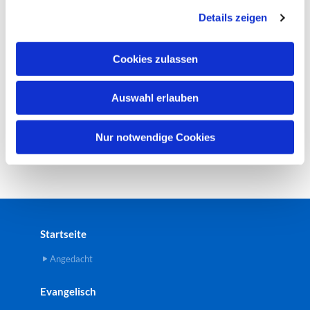
g
Details zeigen
s
a
u
Cookies zulassen
s
w
Auswahl erlauben
a
h
l
Nur notwendige Cookies
Startseite
Angedacht
Evangelisch