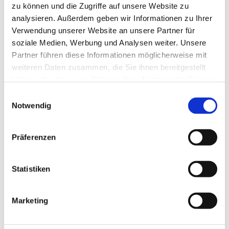
zu können und die Zugriffe auf unsere Website zu
analysieren. Außerdem geben wir Informationen zu Ihrer
Verwendung unserer Website an unsere Partner für
soziale Medien, Werbung und Analysen weiter. Unsere
Partner führen diese Informationen möglicherweise mit
weiteren Daten zusammen, die Sie ihnen bereitgestellt
haben oder die sie im Rahmen Ihrer Nutzung der Dienste
gesammelt haben.
E
Dies könnte Sie auch
Notwendig
i
interessieren
n
w
Präferenzen
i
l
l
Statistiken
i
g
Marketing
u
n