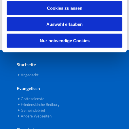
u
Cookies zulassen
s
w
Auswahl erlauben
a
h
l
Nur notwendige Cookies
Startseite
Angedacht
Evangelisch
Gottesdienste
Friedenskirche Bedburg
Gemeindebrief
Andere Webseiten