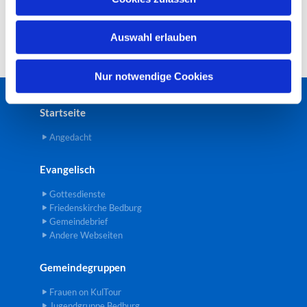
s
w
Auswahl erlauben
a
h
l
Nur notwendige Cookies
Startseite
Angedacht
Evangelisch
Gottesdienste
Friedenskirche Bedburg
Gemeindebrief
Andere Webseiten
Gemeindegruppen
Frauen on KulTour
Jugendgruppe Bedburg