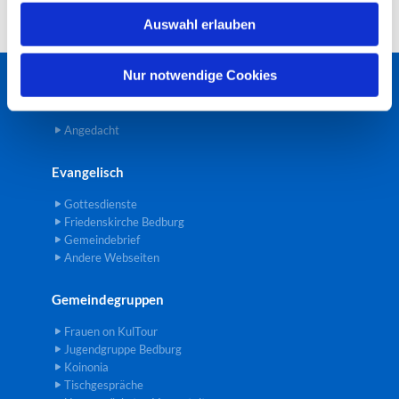
w
Auswahl erlauben
a
h
l
Nur notwendige Cookies
Startseite
Angedacht
Evangelisch
Gottesdienste
Friedenskirche Bedburg
Gemeindebrief
Andere Webseiten
Gemeindegruppen
Frauen on KulTour
Jugendgruppe Bedburg
Koinonia
Tischgespräche