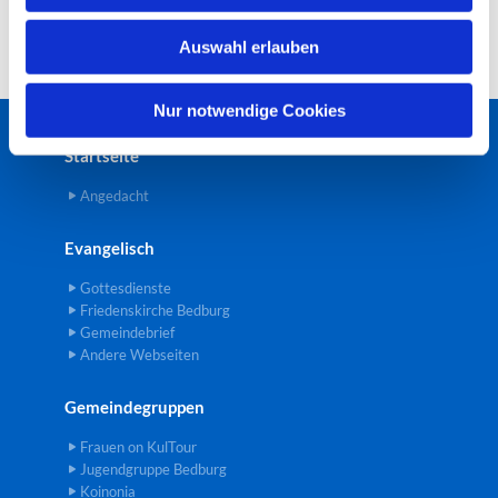
w
Auswahl erlauben
a
h
l
Nur notwendige Cookies
Startseite
Angedacht
Evangelisch
Gottesdienste
Friedenskirche Bedburg
Gemeindebrief
Andere Webseiten
Gemeindegruppen
Frauen on KulTour
Jugendgruppe Bedburg
Koinonia