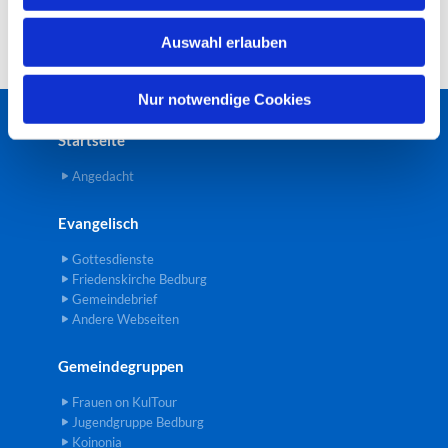
w
Auswahl erlauben
a
h
l
Nur notwendige Cookies
Startseite
Angedacht
Evangelisch
Gottesdienste
Friedenskirche Bedburg
Gemeindebrief
Andere Webseiten
Gemeindegruppen
Frauen on KulTour
Jugendgruppe Bedburg
Koinonia