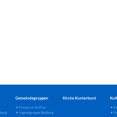
Gemeindegruppen
Kirche Kunterbunt
Kul
Frauen on KulTour
Ku
dburg
Jugendgruppe Bedburg
U