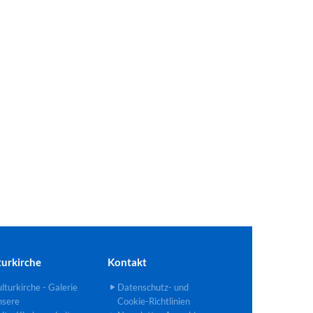
turkirche
Kontakt
lturkirche - Galerie
Datenschutz- und
nsere
Cookie-Richtlinien