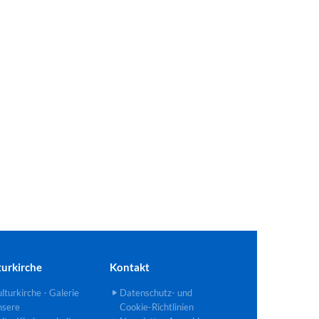
turkirche
Kontakt
lturkirche - Galerie
Datenschutz- und
nsere
Cookie-Richtlinien