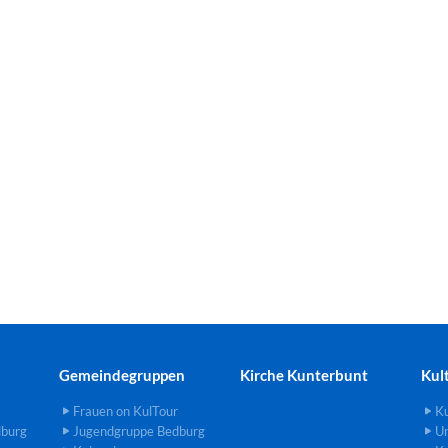
Gemeindegruppen
Kirche Kunterbunt
Kul
Frauen on KulTour
Ku
dburg
Jugendgruppe Bedburg
U