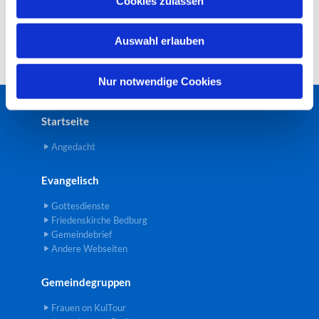
Cookies zulassen
s
w
Auswahl erlauben
a
h
l
Nur notwendige Cookies
Startseite
Angedacht
Evangelisch
Gottesdienste
Friedenskirche Bedburg
Gemeindebrief
Andere Webseiten
Gemeindegruppen
Frauen on KulTour