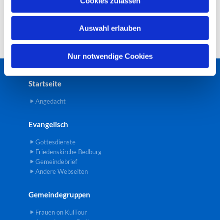
Cookies zulassen
s
w
Auswahl erlauben
a
h
l
Nur notwendige Cookies
Startseite
Angedacht
Evangelisch
Gottesdienste
Friedenskirche Bedburg
Gemeindebrief
Andere Webseiten
Gemeindegruppen
Frauen on KulTour