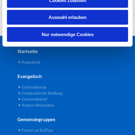
Cookies zulassen
s
w
Auswahl erlauben
a
h
l
Nur notwendige Cookies
Startseite
Angedacht
Evangelisch
Gottesdienste
Friedenskirche Bedburg
Gemeindebrief
Andere Webseiten
Gemeindegruppen
Frauen on KulTour