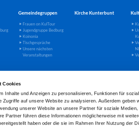
Gemeindegruppen
Kirche Kunterbunt
Kul
Frauen on KulTour
Ku
dburg
Jugendgruppe Bedburg
U
Koinonia
Ku
Tischgespräche
Ve
Unsere nächsten
N
Veranstaltungen
Ve
t Cookies
einde an der Erft · Gemeindebüro Theodor-Heuss-Str. 8, 50181 Bedburg

 Inhalte und Anzeigen zu personalisieren, Funktionen für sozia
Öffnungszeiten: Mo und Mi 8.00 -11.00 Uhr
e Zugriffe auf unsere Website zu analysieren. Außerdem geben w
rwendung unserer Website an unsere Partner für soziale Medien
re Partner führen diese Informationen möglicherweise mit weite
Kontaktinformationen
Cookie-Richtlinie
Impressum
ereitgestellt haben oder die sie im Rahmen Ihrer Nutzung der D
Datenschutzerklärung
ChurchDesk-Login