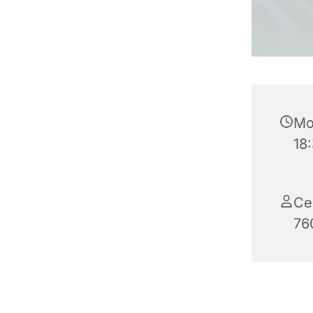
Mon
18
Ce
76