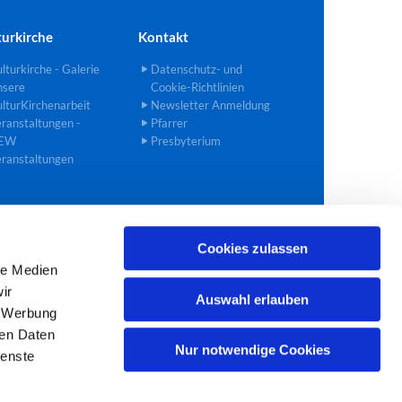
turkirche
Kontakt
lturkirche - Galerie
Datenschutz- und
nsere
Cookie-Richtlinien
lturKirchenarbeit
Newsletter Anmeldung
ranstaltungen -
Pfarrer
EW
Presbyterium
ranstaltungen
Cookies zulassen
02272 40 90 27
bedburg@ekir.de

le Medien
ir
Auswahl erlauben
, Werbung
ren Daten
Nur notwendige Cookies
ienste