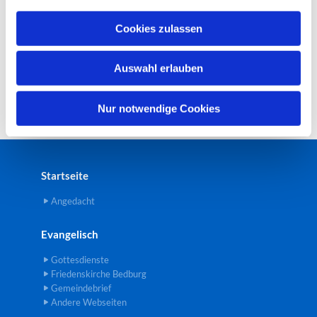
a
u
Cookies zulassen
s
w
Auswahl erlauben
a
h
l
Nur notwendige Cookies
Startseite
Angedacht
Evangelisch
Gottesdienste
Friedenskirche Bedburg
Gemeindebrief
Andere Webseiten