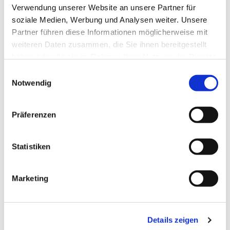
Verwendung unserer Website an unsere Partner für
soziale Medien, Werbung und Analysen weiter. Unsere
Partner führen diese Informationen möglicherweise mit
weiteren Daten zusammen, die Sie ihnen bereitgestellt
Dies könnte Sie auch
haben oder die sie im Rahmen Ihrer Nutzung der Dienste
interessieren
gesammelt haben.
E
Notwendig
i
n
w
Präferenzen
i
l
l
Statistiken
i
g
Marketing
u
n
g
Details zeigen
s