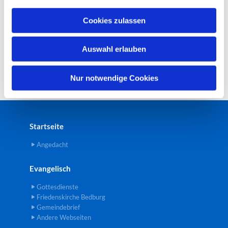
a
u
Cookies zulassen
s
w
Auswahl erlauben
a
h
l
Nur notwendige Cookies
Startseite
Angedacht
Evangelisch
Gottesdienste
Friedenskirche Bedburg
Gemeindebrief
Andere Webseiten