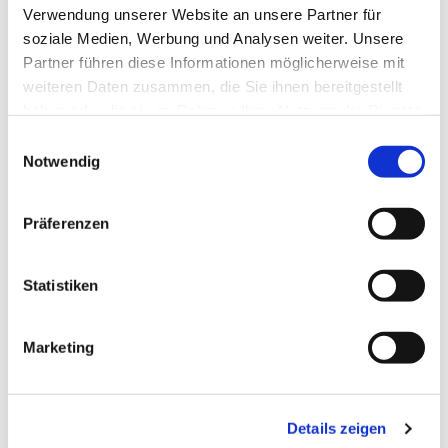
Verwendung unserer Website an unsere Partner für
soziale Medien, Werbung und Analysen weiter. Unsere
Partner führen diese Informationen möglicherweise mit
weiteren Daten zusammen, die Sie ihnen bereitgestellt
Dies könnte Sie auch
haben oder die sie im Rahmen Ihrer Nutzung der Dienste
interessieren
gesammelt haben.
E
Notwendig
i
n
w
Präferenzen
i
l
l
Statistiken
i
g
Marketing
u
n
g
Details zeigen
s