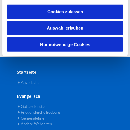
a
u
Cookies zulassen
s
w
Auswahl erlauben
a
h
l
Nur notwendige Cookies
Startseite
Angedacht
Evangelisch
Gottesdienste
Friedenskirche Bedburg
Gemeindebrief
Andere Webseiten