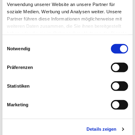
Verwendung unserer Website an unsere Partner für
soziale Medien, Werbung und Analysen weiter. Unsere
Partner führen diese Informationen möglicherweise mit
weiteren Daten zusammen, die Sie ihnen bereitgestellt
Dies könnte Sie auch
haben oder die sie im Rahmen Ihrer Nutzung der Dienste
interessieren
gesammelt haben.
E
Notwendig
i
n
w
Präferenzen
i
l
l
Statistiken
i
g
Marketing
u
n
g
Details zeigen
s