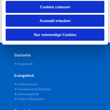
u
Cookies zulassen
s
w
Auswahl erlauben
a
h
l
Nur notwendige Cookies
Startseite
Angedacht
Evangelisch
Gottesdienste
Friedenskirche Bedburg
Gemeindebrief
Andere Webseiten