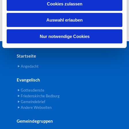
u
Cookies zulassen
s
w
Auswahl erlauben
a
h
l
Nur notwendige Cookies
Startseite
Angedacht
Evangelisch
Gottesdienste
Friedenskirche Bedburg
Gemeindebrief
Andere Webseiten
Gemeindegruppen