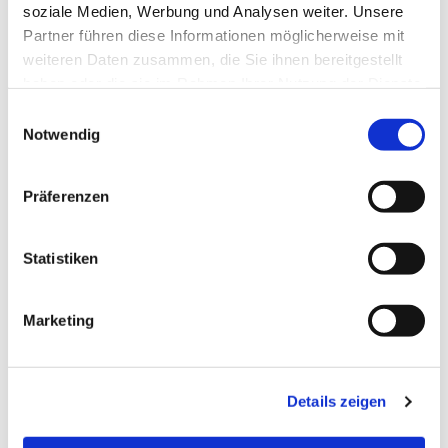
soziale Medien, Werbung und Analysen weiter. Unsere
Partner führen diese Informationen möglicherweise mit
Dies könnte Sie auch
weiteren Daten zusammen, die Sie ihnen bereitgestellt
interessieren
haben oder die sie im Rahmen Ihrer Nutzung der Dienste
gesammelt haben.
E
Notwendig
i
n
w
Präferenzen
i
l
l
Statistiken
i
g
Marketing
u
n
g
Details zeigen
s
a