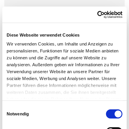
Diese Webseite verwendet Cookies
Dies könnte Sie auch
interessieren
Wir verwenden Cookies, um Inhalte und Anzeigen zu
personalisieren, Funktionen für soziale Medien anbieten
zu können und die Zugriffe auf unsere Website zu
analysieren. Außerdem geben wir Informationen zu Ihrer
Verwendung unserer Website an unsere Partner für
soziale Medien, Werbung und Analysen weiter. Unsere
Partner führen diese Informationen möglicherweise mit
weiteren Daten zusammen, die Sie ihnen bereitgestellt
haben oder die sie im Rahmen Ihrer Nutzung der Dienste
gesammelt haben.
E
Notwendig
i
n
w