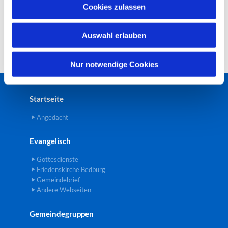
u
Cookies zulassen
s
w
Auswahl erlauben
a
h
l
Nur notwendige Cookies
Startseite
Angedacht
Evangelisch
Gottesdienste
Friedenskirche Bedburg
Gemeindebrief
Andere Webseiten
Gemeindegruppen