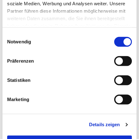
soziale Medien, Werbung und Analysen weiter. Unsere
Partner führen diese Informationen möglicherweise mit
Dies könnte Sie auch
weiteren Daten zusammen, die Sie ihnen bereitgestellt
interessieren
haben oder die sie im Rahmen Ihrer Nutzung der Dienste
gesammelt haben.
E
Notwendig
i
n
w
Präferenzen
i
l
l
Statistiken
i
g
Marketing
u
n
g
Details zeigen
s
a