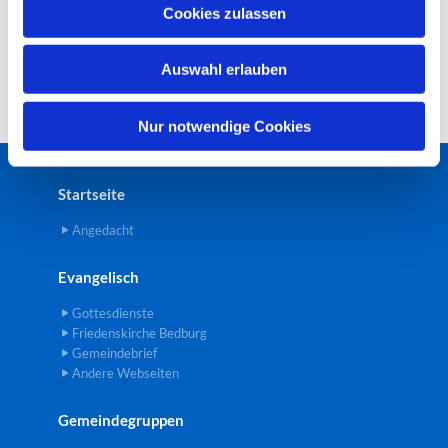
u
Cookies zulassen
s
w
Auswahl erlauben
a
h
l
Nur notwendige Cookies
Startseite
Angedacht
Evangelisch
Gottesdienste
Friedenskirche Bedburg
Gemeindebrief
Andere Webseiten
Gemeindegruppen