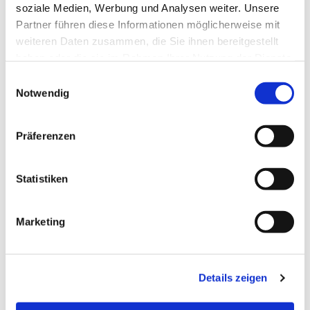
soziale Medien, Werbung und Analysen weiter. Unsere
Partner führen diese Informationen möglicherweise mit
Dies könnte Sie auch
weiteren Daten zusammen, die Sie ihnen bereitgestellt
interessieren
haben oder die sie im Rahmen Ihrer Nutzung der Dienste
gesammelt haben.
E
Notwendig
i
n
w
Präferenzen
i
l
l
Statistiken
i
g
Marketing
u
n
g
Details zeigen
s
a