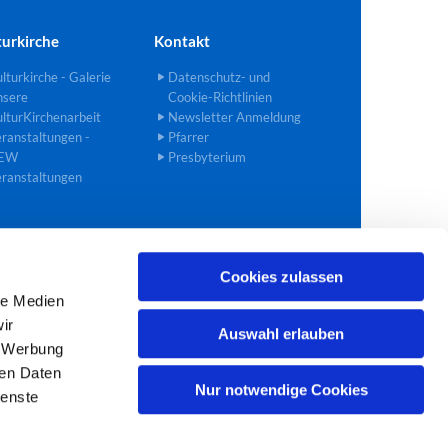
turkirche
Kontakt
lturkirche - Galerie
Datenschutz- und
nsere
Cookie-Richtlinien
lturKirchenarbeit
Newsletter Anmeldung
ranstaltungen -
Pfarrer
EW
Presbyterium
ranstaltungen
Cookies zulassen
02272 40 90 27
bedburg@ekir.de

le Medien
ir
Auswahl erlauben
, Werbung
ren Daten
Nur notwendige Cookies
ienste