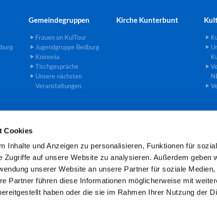
Gemeindegruppen
Kirche Kunterbunt
Kul
Frauen on KulTour
Ku
dburg
Jugendgruppe Bedburg
U
Koinonia
Ku
Tischgespräche
Ve
Unsere nächsten
N
Veranstaltungen
Ve
t Cookies
einde an der Erft · Gemeindebüro Theodor-Heuss-Str. 8, 50181 Bedburg

 Inhalte und Anzeigen zu personalisieren, Funktionen für sozia
Öffnungszeiten: Mo und Mi 8.00 -11.00 Uhr
e Zugriffe auf unsere Website zu analysieren. Außerdem geben w
rwendung unserer Website an unsere Partner für soziale Medien
re Partner führen diese Informationen möglicherweise mit weite
Kontaktinformationen
Cookie-Richtlinie
Impressum
ereitgestellt haben oder die sie im Rahmen Ihrer Nutzung der D
Datenschutzerklärung
ChurchDesk-Login