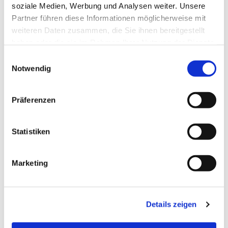
soziale Medien, Werbung und Analysen weiter. Unsere
Partner führen diese Informationen möglicherweise mit
Dies könnte Sie auch
weiteren Daten zusammen, die Sie ihnen bereitgestellt
interessieren
haben oder die sie im Rahmen Ihrer Nutzung der Dienste
gesammelt haben.
E
Notwendig
i
n
w
Präferenzen
i
l
l
Statistiken
i
g
Marketing
u
n
g
Details zeigen
s
a