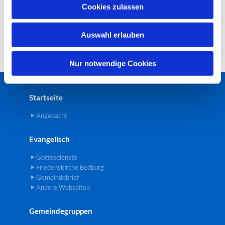
u
Cookies zulassen
s
w
Auswahl erlauben
a
h
l
Nur notwendige Cookies
Startseite
Angedacht
Evangelisch
Gottesdienste
Friedenskirche Bedburg
Gemeindebrief
Andere Webseiten
Gemeindegruppen