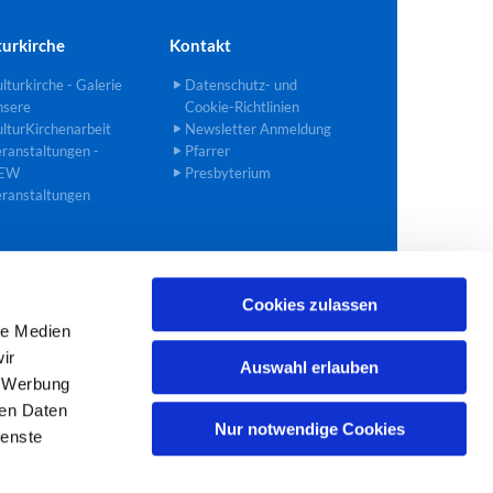
turkirche
Kontakt
lturkirche - Galerie
Datenschutz- und
nsere
Cookie-Richtlinien
lturKirchenarbeit
Newsletter Anmeldung
ranstaltungen -
Pfarrer
EW
Presbyterium
ranstaltungen
Cookies zulassen
02272 40 90 27
bedburg@ekir.de

le Medien
ir
Auswahl erlauben
, Werbung
ren Daten
Nur notwendige Cookies
ienste