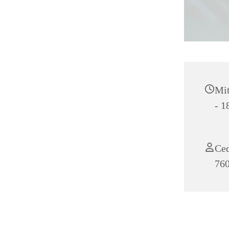
Mit
- 1
Ced
76