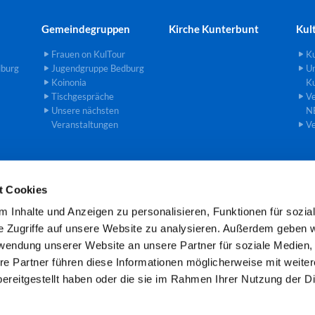
Gemeindegruppen
Kirche Kunterbunt
Kul
Frauen on KulTour
Ku
dburg
Jugendgruppe Bedburg
U
Koinonia
Ku
Tischgespräche
Ve
Unsere nächsten
N
Veranstaltungen
Ve
t Cookies
einde an der Erft · Gemeindebüro Theodor-Heuss-Str. 8, 50181 Bedburg

 Inhalte und Anzeigen zu personalisieren, Funktionen für sozia
Öffnungszeiten: Mo und Mi 8.00 -11.00 Uhr
e Zugriffe auf unsere Website zu analysieren. Außerdem geben w
rwendung unserer Website an unsere Partner für soziale Medien
re Partner führen diese Informationen möglicherweise mit weite
Kontaktinformationen
Cookie-Richtlinie
Impressum
ereitgestellt haben oder die sie im Rahmen Ihrer Nutzung der D
Datenschutzerklärung
ChurchDesk-Login