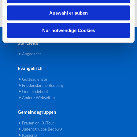
w
Auswahl erlauben
a
h
l
Nur notwendige Cookies
Startseite
Angedacht
Evangelisch
Gottesdienste
Friedenskirche Bedburg
Gemeindebrief
Andere Webseiten
Gemeindegruppen
Frauen on KulTour
Jugendgruppe Bedburg
Koinonia