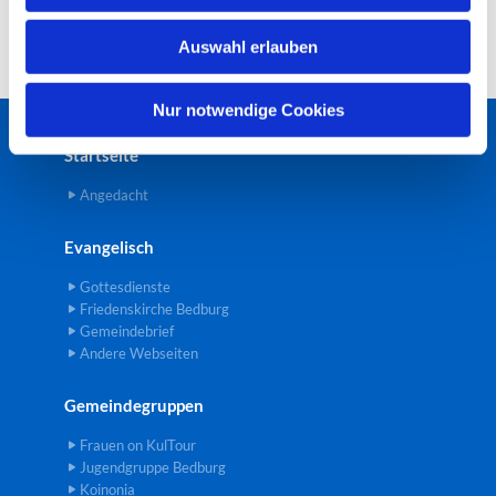
w
Auswahl erlauben
a
h
l
Nur notwendige Cookies
Startseite
Angedacht
Evangelisch
Gottesdienste
Friedenskirche Bedburg
Gemeindebrief
Andere Webseiten
Gemeindegruppen
Frauen on KulTour
Jugendgruppe Bedburg
Koinonia