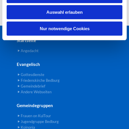
w
Auswahl erlauben
a
h
l
Nur notwendige Cookies
Startseite
Angedacht
Evangelisch
Gottesdienste
Friedenskirche Bedburg
Gemeindebrief
Andere Webseiten
Gemeindegruppen
Frauen on KulTour
Jugendgruppe Bedburg
Koinonia