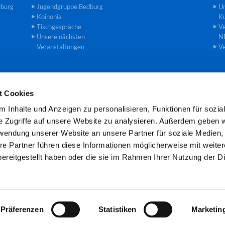
dburg
Jugendgruppe Bedburg
U
Koinonia
Ku
Tischgespräche
Ve
Unsere nächsten
N
Veranstaltungen
Ve
t Cookies
einde an der Erft · Gemeindebüro Theodor-Heuss-Str. 8, 50181 Bedburg

 Inhalte und Anzeigen zu personalisieren, Funktionen für sozia
Öffnungszeiten: Mo und Mi 8.00 -11.00 Uhr
e Zugriffe auf unsere Website zu analysieren. Außerdem geben w
rwendung unserer Website an unsere Partner für soziale Medien
re Partner führen diese Informationen möglicherweise mit weite
Kontaktinformationen
Cookie-Richtlinie
Impressum
ereitgestellt haben oder die sie im Rahmen Ihrer Nutzung der D
Datenschutzerklärung
ChurchDesk-Login
Präferenzen
Statistiken
Marketin