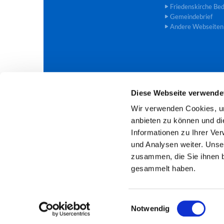
Friedenskirche Be
Gemeindebrief
Andere Webseiten
Diese Webseite verwende
Evangelische Trinitatis-Kirchengem

Wir verwenden Cookies, um
anbieten zu können und di
Informationen zu Ihrer Ve
und Analysen weiter. Unse
zusammen, die Sie ihnen b
gesammelt haben.
E
Notwendig
i