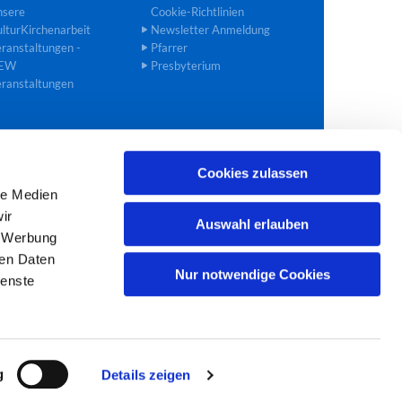
nsere
Cookie-Richtlinien
lturKirchenarbeit
Newsletter Anmeldung
ranstaltungen -
Pfarrer
EW
Presbyterium
ranstaltungen
Cookies zulassen
02272 40 90 27
bedburg@ekir.de

le Medien
ir
Auswahl erlauben
, Werbung
ren Daten
Nur notwendige Cookies
ienste
g
Details zeigen