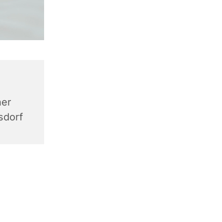
ner
sdorf