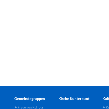
Gemeindegruppen
Kirche Kunterbunt
Kul
Frauen on KulTour
Ku