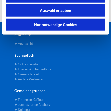
w
Auswahl erlauben
a
h
l
Nur notwendige Cookies
Startseite
Angedacht
Evangelisch
Gottesdienste
Friedenskirche Bedburg
Gemeindebrief
Andere Webseiten
Gemeindegruppen
Frauen on KulTour
Jugendgruppe Bedburg
Koinonia