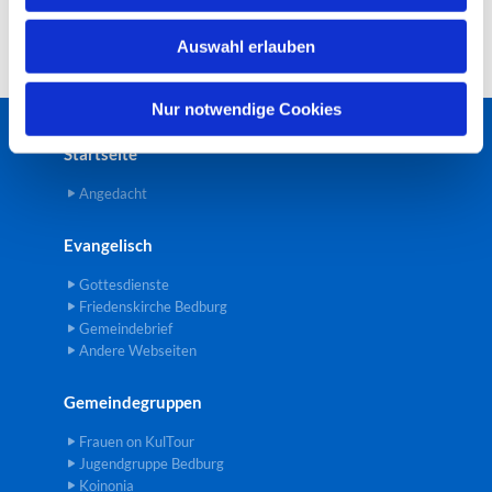
w
Auswahl erlauben
a
h
l
Nur notwendige Cookies
Startseite
Angedacht
Evangelisch
Gottesdienste
Friedenskirche Bedburg
Gemeindebrief
Andere Webseiten
Gemeindegruppen
Frauen on KulTour
Jugendgruppe Bedburg
Koinonia