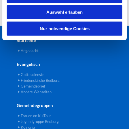
w
Auswahl erlauben
a
h
l
Nur notwendige Cookies
Startseite
Angedacht
Evangelisch
Gottesdienste
Friedenskirche Bedburg
Gemeindebrief
Andere Webseiten
Gemeindegruppen
Frauen on KulTour
Jugendgruppe Bedburg
Koinonia