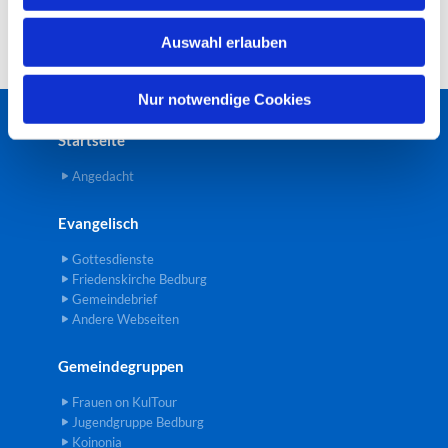
w
Auswahl erlauben
a
h
l
Nur notwendige Cookies
Startseite
Angedacht
Evangelisch
Gottesdienste
Friedenskirche Bedburg
Gemeindebrief
Andere Webseiten
Gemeindegruppen
Frauen on KulTour
Jugendgruppe Bedburg
Koinonia