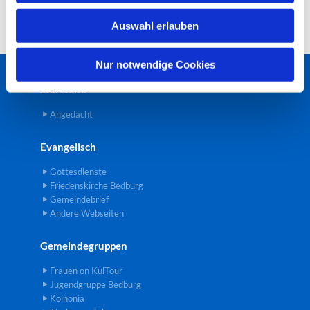
w
Auswahl erlauben
a
h
l
Nur notwendige Cookies
Startseite
Angedacht
Evangelisch
Gottesdienste
Friedenskirche Bedburg
Gemeindebrief
Andere Webseiten
Gemeindegruppen
Frauen on KulTour
Jugendgruppe Bedburg
Koinonia