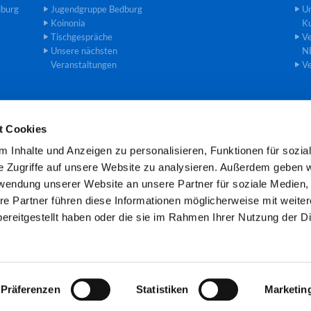
dburg
Jugendgruppe Bedburg
U
Koinonia
Ku
Tischgespräche
Ve
Unsere nächsten
N
Veranstaltungen
Ve
t Cookies
einde an der Erft · Gemeindebüro Theodor-Heuss-Str. 8, 50181 Bedburg

 Inhalte und Anzeigen zu personalisieren, Funktionen für sozia
Öffnungszeiten: Mo und Mi 8.00 -11.00 Uhr
e Zugriffe auf unsere Website zu analysieren. Außerdem geben w
rwendung unserer Website an unsere Partner für soziale Medien
re Partner führen diese Informationen möglicherweise mit weite
Kontaktinformationen
Cookie-Richtlinie
Impressum
ereitgestellt haben oder die sie im Rahmen Ihrer Nutzung der D
Datenschutzerklärung
ChurchDesk-Login
Präferenzen
Statistiken
Marketin