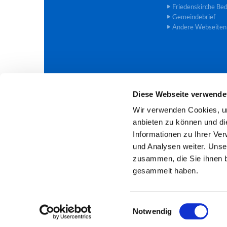
Friedenskirche Be
Gemeindebrief
Andere Webseiten
Diese Webseite verwende
Evangelische Trinitatis-Kirchengem

Wir verwenden Cookies, um
anbieten zu können und di
Informationen zu Ihrer Ve
und Analysen weiter. Unse
zusammen, die Sie ihnen b
gesammelt haben.
E
Notwendig
i