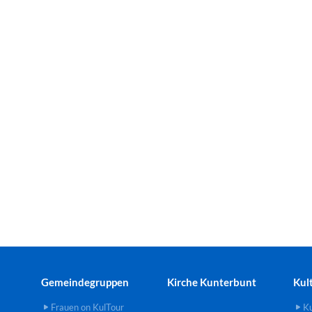
Gemeindegruppen
Kirche Kunterbunt
Kul
Frauen on KulTour
Ku