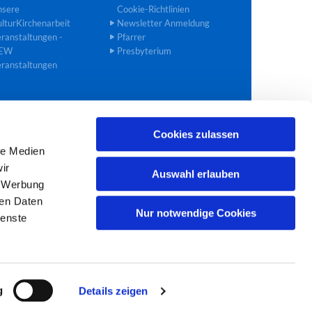
nsere
Cookie-Richtlinien
lturKirchenarbeit
Newsletter Anmeldung
ranstaltungen -
Pfarrer
EW
Presbyterium
ranstaltungen
Cookies zulassen
02272 40 90 27
bedburg@ekir.de

le Medien
ir
Auswahl erlauben
, Werbung
ren Daten
Nur notwendige Cookies
ienste
g
Details zeigen