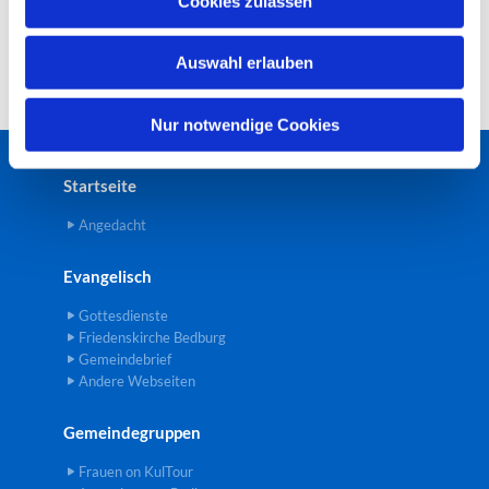
Cookies zulassen
s
w
Auswahl erlauben
a
h
l
Nur notwendige Cookies
Startseite
Angedacht
Evangelisch
Gottesdienste
Friedenskirche Bedburg
Gemeindebrief
Andere Webseiten
Gemeindegruppen
Frauen on KulTour