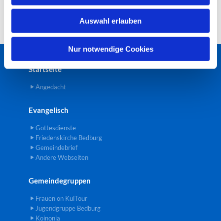
w
Auswahl erlauben
a
h
l
Nur notwendige Cookies
Startseite
Angedacht
Evangelisch
Gottesdienste
Friedenskirche Bedburg
Gemeindebrief
Andere Webseiten
Gemeindegruppen
Frauen on KulTour
Jugendgruppe Bedburg
Koinonia