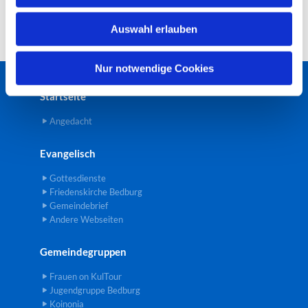
w
Auswahl erlauben
a
h
l
Nur notwendige Cookies
Startseite
Angedacht
Evangelisch
Gottesdienste
Friedenskirche Bedburg
Gemeindebrief
Andere Webseiten
Gemeindegruppen
Frauen on KulTour
Jugendgruppe Bedburg
Koinonia