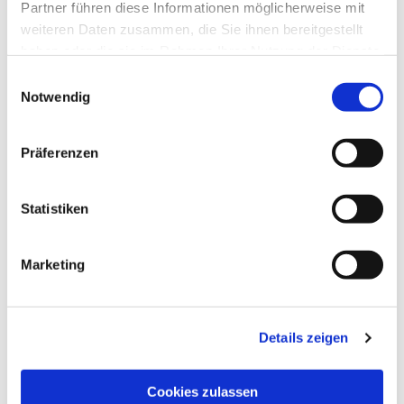
Dies könnte Sie auch
Partner führen diese Informationen möglicherweise mit
interessieren
weiteren Daten zusammen, die Sie ihnen bereitgestellt
haben oder die sie im Rahmen Ihrer Nutzung der Dienste
gesammelt haben.
E
Notwendig
i
n
w
Präferenzen
i
l
l
Statistiken
i
g
Marketing
u
n
g
Details zeigen
s
a
u
Cookies zulassen
s