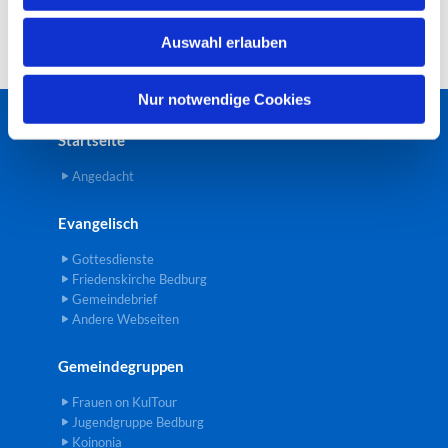
w
Auswahl erlauben
a
h
l
Nur notwendige Cookies
Startseite
Angedacht
Evangelisch
Gottesdienste
Friedenskirche Bedburg
Gemeindebrief
Andere Webseiten
Gemeindegruppen
Frauen on KulTour
Jugendgruppe Bedburg
Koinonia