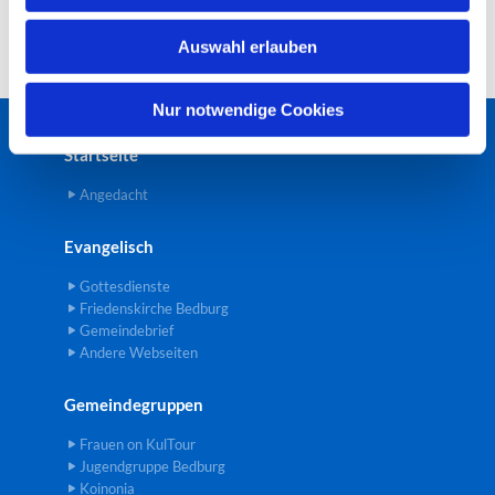
w
Auswahl erlauben
a
h
l
Nur notwendige Cookies
Startseite
Angedacht
Evangelisch
Gottesdienste
Friedenskirche Bedburg
Gemeindebrief
Andere Webseiten
Gemeindegruppen
Frauen on KulTour
Jugendgruppe Bedburg
Koinonia