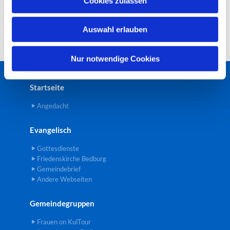
Cookies zulassen
s
w
Auswahl erlauben
a
h
l
Nur notwendige Cookies
Startseite
Angedacht
Evangelisch
Gottesdienste
Friedenskirche Bedburg
Gemeindebrief
Andere Webseiten
Gemeindegruppen
Frauen on KulTour