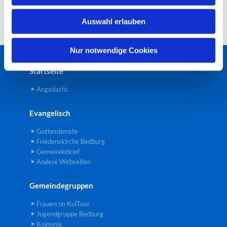
w
Auswahl erlauben
a
h
l
Nur notwendige Cookies
Startseite
Angedacht
Evangelisch
Gottesdienste
Friedenskirche Bedburg
Gemeindebrief
Andere Webseiten
Gemeindegruppen
Frauen on KulTour
Jugendgruppe Bedburg
Koinonia