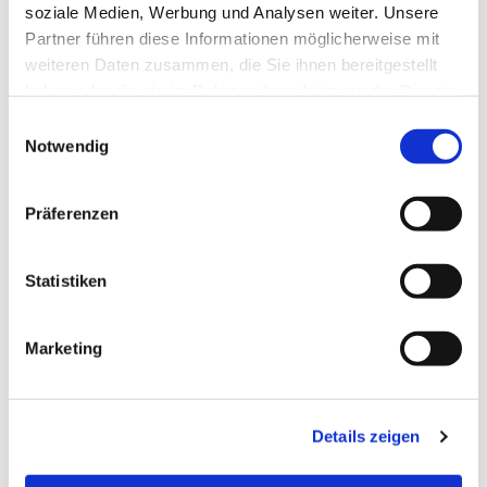
soziale Medien, Werbung und Analysen weiter. Unsere
Partner führen diese Informationen möglicherweise mit
Dies könnte Sie auch
weiteren Daten zusammen, die Sie ihnen bereitgestellt
interessieren
haben oder die sie im Rahmen Ihrer Nutzung der Dienste
gesammelt haben.
E
Notwendig
i
n
w
Präferenzen
i
l
l
Statistiken
i
g
Marketing
u
n
g
Details zeigen
s
a