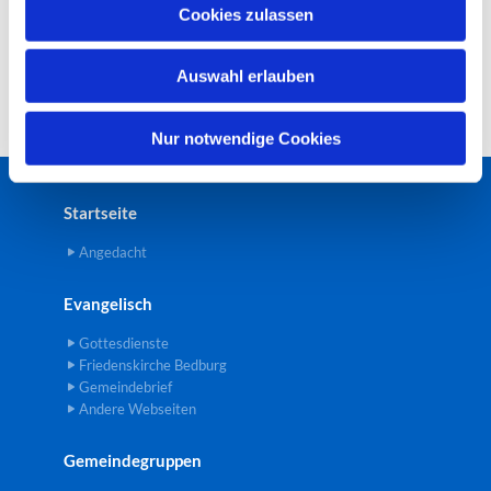
u
Cookies zulassen
s
w
Auswahl erlauben
a
h
l
Nur notwendige Cookies
Startseite
Angedacht
Evangelisch
Gottesdienste
Friedenskirche Bedburg
Gemeindebrief
Andere Webseiten
Gemeindegruppen