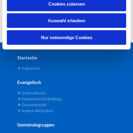
u
Cookies zulassen
s
w
Auswahl erlauben
a
h
l
Nur notwendige Cookies
Startseite
Angedacht
Evangelisch
Gottesdienste
Friedenskirche Bedburg
Gemeindebrief
Andere Webseiten
Gemeindegruppen