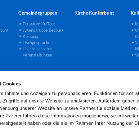
Gemeindegruppen
Kirche Kunterbunt
Kul
Frauen on KulTour
Ku
dburg
Jugendgruppe Bedburg
U
Koinonia
Ku
Tischgespräche
Ve
Unsere nächsten
N
Veranstaltungen
Ve
t Cookies
einde an der Erft · Gemeindebüro Theodor-Heuss-Str. 8, 50181 Bedburg

 Inhalte und Anzeigen zu personalisieren, Funktionen für sozia
Öffnungszeiten: Mo und Mi 8.00 -11.00 Uhr
e Zugriffe auf unsere Website zu analysieren. Außerdem geben w
rwendung unserer Website an unsere Partner für soziale Medien
re Partner führen diese Informationen möglicherweise mit weite
Kontaktinformationen
Cookie-Richtlinie
Impressum
ereitgestellt haben oder die sie im Rahmen Ihrer Nutzung der D
Datenschutzerklärung
ChurchDesk-Login