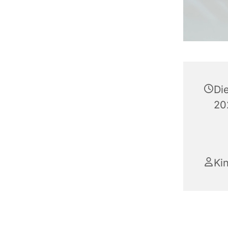
Di
20
Ki