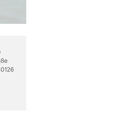
e
aße
50126