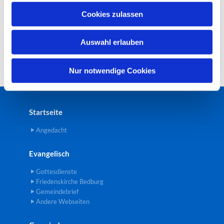
u
Cookies zulassen
s
w
Auswahl erlauben
a
h
l
Nur notwendige Cookies
Startseite
Angedacht
Evangelisch
Gottesdienste
Friedenskirche Bedburg
Gemeindebrief
Andere Webseiten