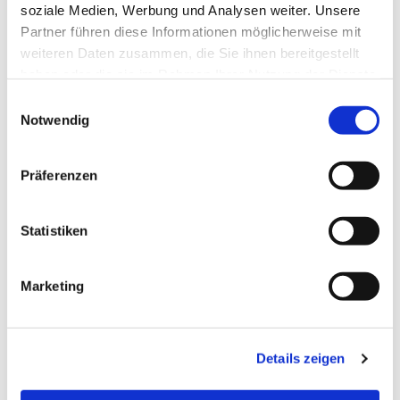
soziale Medien, Werbung und Analysen weiter. Unsere
Partner führen diese Informationen möglicherweise mit
Dies könnte Sie auch
weiteren Daten zusammen, die Sie ihnen bereitgestellt
interessieren
haben oder die sie im Rahmen Ihrer Nutzung der Dienste
gesammelt haben.
E
Notwendig
i
n
w
Präferenzen
i
l
l
Statistiken
i
g
Marketing
u
n
g
Details zeigen
s
a