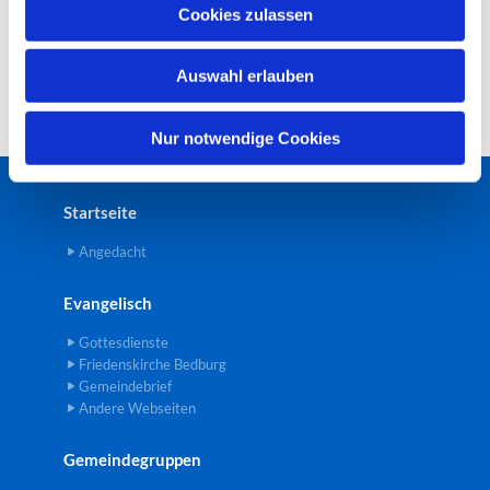
u
Cookies zulassen
s
w
Auswahl erlauben
a
h
l
Nur notwendige Cookies
Startseite
Angedacht
Evangelisch
Gottesdienste
Friedenskirche Bedburg
Gemeindebrief
Andere Webseiten
Gemeindegruppen