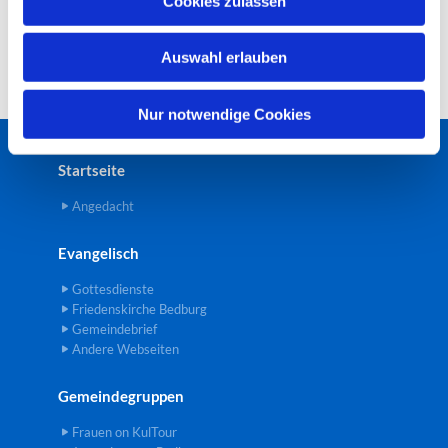
Cookies zulassen
s
w
Auswahl erlauben
a
h
l
Nur notwendige Cookies
Startseite
Angedacht
Evangelisch
Gottesdienste
Friedenskirche Bedburg
Gemeindebrief
Andere Webseiten
Gemeindegruppen
Frauen on KulTour