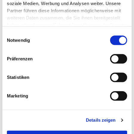
soziale Medien, Werbung und Analysen weiter. Unsere
Partner führen diese Informationen möglicherweise mit
Dies könnte Sie auch
weiteren Daten zusammen, die Sie ihnen bereitgestellt
interessieren
haben oder die sie im Rahmen Ihrer Nutzung der Dienste
gesammelt haben.
E
Notwendig
i
n
w
Präferenzen
i
l
l
Statistiken
i
g
Marketing
u
n
g
Details zeigen
s
a