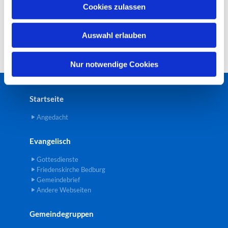
u
Cookies zulassen
s
w
Auswahl erlauben
a
h
l
Nur notwendige Cookies
Startseite
Angedacht
Evangelisch
Gottesdienste
Friedenskirche Bedburg
Gemeindebrief
Andere Webseiten
Gemeindegruppen