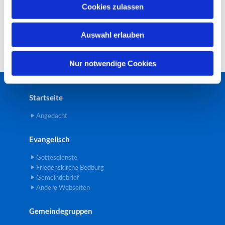
u
Cookies zulassen
s
w
Auswahl erlauben
a
h
l
Nur notwendige Cookies
Startseite
Angedacht
Evangelisch
Gottesdienste
Friedenskirche Bedburg
Gemeindebrief
Andere Webseiten
Gemeindegruppen