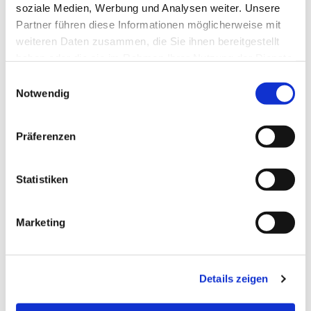
soziale Medien, Werbung und Analysen weiter. Unsere
Partner führen diese Informationen möglicherweise mit
Dies könnte Sie auch
weiteren Daten zusammen, die Sie ihnen bereitgestellt
interessieren
haben oder die sie im Rahmen Ihrer Nutzung der Dienste
gesammelt haben.
E
Notwendig
i
n
w
Präferenzen
i
l
l
Statistiken
i
g
Marketing
u
n
g
Details zeigen
s
a