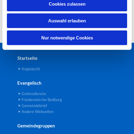
u
Cookies zulassen
s
w
Auswahl erlauben
a
h
l
Nur notwendige Cookies
Startseite
Angedacht
Evangelisch
Gottesdienste
Friedenskirche Bedburg
Gemeindebrief
Andere Webseiten
Gemeindegruppen