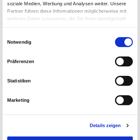
soziale Medien, Werbung und Analysen weiter. Unsere
Partner führen diese Informationen möglicherweise mit
Dies könnte Sie auch
weiteren Daten zusammen, die Sie ihnen bereitgestellt
interessieren
haben oder die sie im Rahmen Ihrer Nutzung der Dienste
gesammelt haben.
E
Notwendig
i
n
w
Präferenzen
i
l
l
Statistiken
i
g
Marketing
u
n
g
Details zeigen
s
a